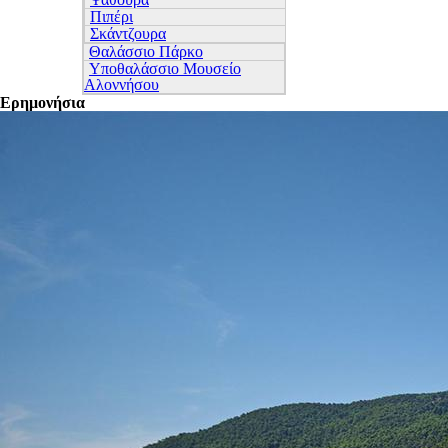
Πιπέρι
Σκάντζουρα
Θαλάσσιο Πάρκο
Υποθαλάσσιο Μουσείο
Αλοννήσου
Ερημονήσια