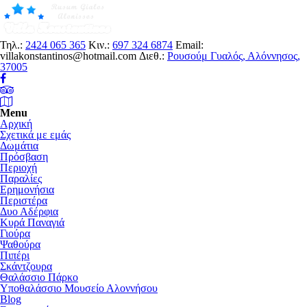
Τηλ.:
2424 065 365
Κιν.:
697 324 6874
Email:
villakonstantinos@hotmail.com
Διεθ.:
Ρουσούμ Γυαλός, Αλόννησος,
37005
Menu
Αρχική
Σχετικά με εμάς
Δωμάτια
Πρόσβαση
Περιοχή
Παραλίες
Ερημονήσια
Περιστέρα
Δυο Αδέρφια
Κυρά Παναγιά
Γιούρα
Ψαθούρα
Πιπέρι
Σκάντζουρα
Θαλάσσιο Πάρκο
Υποθαλάσσιο Μουσείο Αλοννήσου
Blog