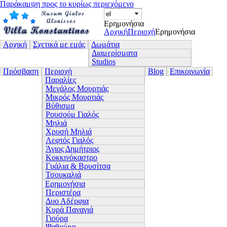
Παράκαμψη προς το κυρίως περιεχόμενο
Ερημονήσια
Αρχική
Περιοχή
Ερημονήσια
Αρχική
Σχετικά με εμάς
Δωμάτια
Διαμερίσματα
Studios
Πρόσβαση
Περιοχή
Blog
Επικοινωνία
Παραλίες
Μεγάλος Μουρτιάς
Μικρός Μουρτιάς
Βύθισμα
Ρουσούμ Γιαλός
Μηλιά
Χρυσή Μηλιά
Λεφτός Γιαλός
Άγιος Δημήτριος
Κοκκινόκαστρο
Γυάλια & Βρυσίτσα
Τσουκαλιά
Ερημονήσια
Περιστέρα
Δυο Αδέρφια
Κυρά Παναγιά
Γιούρα
Ψαθούρα