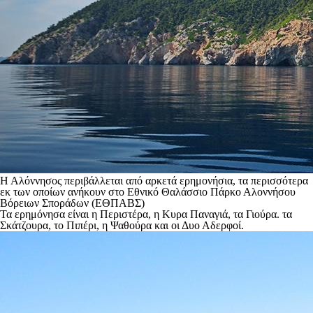
Η Αλόννησος περιβάλλεται από αρκετά ερημονήσια, τα περισσότερα
εκ των οποίων ανήκουν στο Εθνικό Θαλάσσιο Πάρκο Αλοννήσου
Βόρειων Σποράδων (ΕΘΠΑΒΣ)
Τα ερημόνησα είναι η Περιστέρα, η Κυρα Παναγιά, τα Γιούρα. τα
Σκάτζουρα, το Πιπέρι, η Ψαθούρα και οι Δυο Αδερφοί.