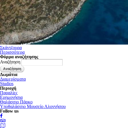
Σκάντζουρα
Περισσότερα
Φόρμα αναζήτησης
Αναζήτηση
Δωμάτια
Διαμερίσματα
Studios
Περιοχή
Παραλίες
Ερημονήσια
Θαλάσσιο Πάρκο
Υποθαλάσσιο Μουσείο Αλοννήσου
Follow us