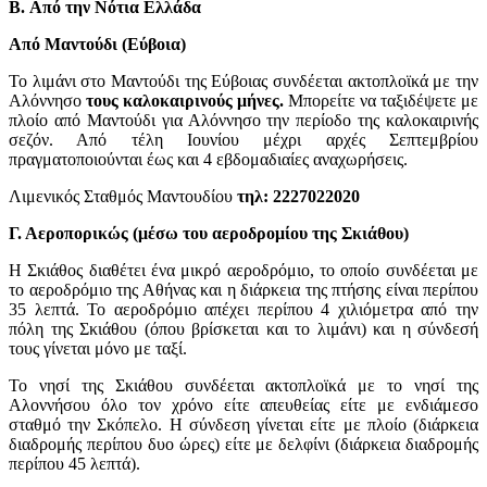
B. Από την Νότια Ελλάδα
Από Μαντούδι (Εύβοια)
Το λιμάνι στο Μαντούδι της Εύβοιας συνδέεται ακτοπλοϊκά με την
Αλόννησο
τους καλοκαιρινούς μήνες.
Μπορείτε να ταξιδέψετε με
πλοίο από Μαντούδι για Αλόννησο την περίοδο της καλοκαιρινής
σεζόν. Από τέλη Ιουνίου μέχρι αρχές Σεπτεμβρίου
πραγματοποιούνται έως και 4 εβδομαδιαίες αναχωρήσεις.
Λιμενικός Σταθμός Μαντουδίου
τηλ: 2227022020
Γ. Αεροπορικώς (μέσω του αεροδρομίου της Σκιάθου)
Η Σκιάθος διαθέτει ένα μικρό αεροδρόμιο, το οποίο συνδέεται με
το αεροδρόμιο της Αθήνας και η διάρκεια της πτήσης είναι περίπου
35 λεπτά. Το αεροδρόμιο απέχει περίπου 4 χιλιόμετρα από την
πόλη της Σκιάθου (όπου βρίσκεται και το λιμάνι) και η σύνδεσή
τους γίνεται μόνο με ταξί.
Το νησί της Σκιάθου συνδέεται ακτοπλοϊκά με το νησί της
Αλοννήσου όλο τον χρόνο είτε απευθείας είτε με ενδιάμεσο
σταθμό την Σκόπελο. Η σύνδεση γίνεται είτε με πλοίο (διάρκεια
διαδρομής περίπου δυο ώρες) είτε με δελφίνι (διάρκεια διαδρομής
περίπου 45 λεπτά).