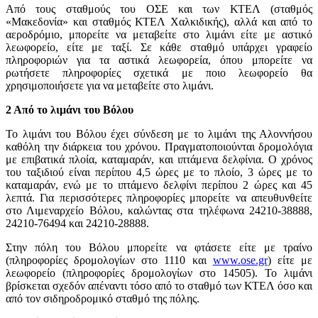
Από τους σταθμούς του ΟΣΕ και των ΚΤΕΛ (σταθμός
«Μακεδονία» και σταθμός ΚΤΕΛ Χαλκιδικής), αλλά και από το
αεροδρόμιο, μπορείτε να μεταβείτε στο λιμάνι είτε με αστικό
λεωφορείο, είτε με ταξί. Σε κάθε σταθμό υπάρχει γραφείο
πληροφοριών για τα αστικά λεωφορεία, όπου μπορείτε να
ρωτήσετε πληροφορίες σχετικά με ποιο λεωφορείο θα
χρησιμοποιήσετε για να μεταβείτε στο λιμάνι.
2 Από το λιμάνι του Βόλου
Το λιμάνι του Βόλου έχει σύνδεση με το λιμάνι της Αλοννήσου
καθόλη την διάρκεια του χρόνου. Πραγματοποιούνται δρομολόγια
με επιβατικά πλοία, καταμαράν, και ιπτάμενα δελφίνια. Ο χρόνος
του ταξιδιού είναι περίπου 4,5 ώρες με το πλοίο, 3 ώρες με το
καταμαράν, ενώ με το ιπτάμενο δελφίνι περίπου 2 ώρες και 45
λεπτά. Για περισσότερες πληροφορίες μπορείτε να απευθυνθείτε
στο Λιμεναρχείο Βόλου, καλώντας στα τηλέφωνα 24210-38888,
24210-76494 και 24210-28888.
Στην πόλη του Βόλου μπορείτε να φτάσετε είτε με τραίνο
(πληροφορίες δρομολογίων στο 1110 και
www.ose.gr
) είτε με
λεωφορείο (πληροφορίες δρομολογίων στο 14505). Το λιμάνι
βρίσκεται σχεδόν απέναντι τόσο από το σταθμό των ΚΤΕΛ όσο και
από τον σιδηροδρομικό σταθμό της πόλης.