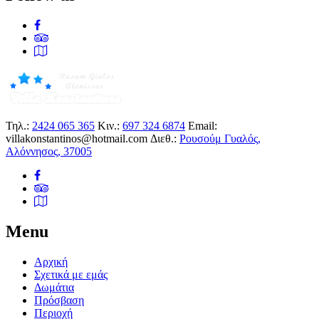
Τηλ.:
2424 065 365
Κιν.:
697 324 6874
Email:
villakonstantinos@hotmail.com
Διεθ.:
Ρουσούμ Γυαλός,
Αλόννησος, 37005
Menu
Αρχική
Σχετικά με εμάς
Δωμάτια
Πρόσβαση
Περιοχή