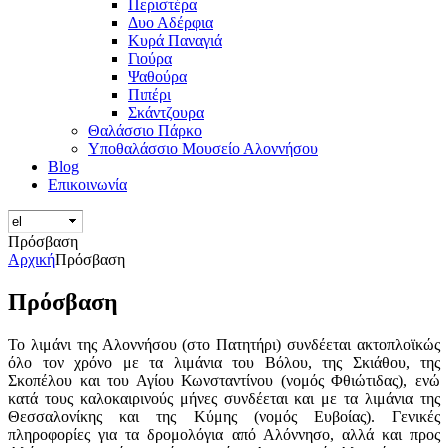
Περιστέρα
Δυο Αδέρφια
Κυρά Παναγιά
Γιούρα
Ψαθούρα
Πιπέρι
Σκάντζουρα
Θαλάσσιο Πάρκο
Υποθαλάσσιο Μουσείο Αλοννήσου
Blog
Επικοινωνία
Πρόσβαση
Αρχική
Πρόσβαση
Πρόσβαση
Το λιμάνι της Αλοννήσου (στο Πατητήρι) συνδέεται ακτοπλοϊκώς
όλο τον χρόνο με τα λιμάνια του Βόλου, της Σκιάθου, της
Σκοπέλου και του Αγίου Κωνσταντίνου (νομός Φθιώτιδας), ενώ
κατά τους καλοκαιρινούς μήνες συνδέεται και με τα λιμάνια της
Θεσσαλονίκης και της Κύμης (νομός Ευβοίας). Γενικές
πληροφορίες για τα δρομολόγια από Αλόννησο, αλλά και προς