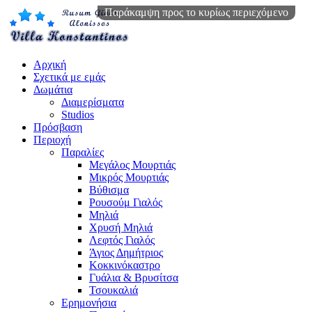
Παράκαμψη προς το κυρίως περιεχόμενο
Αρχική
Σχετικά με εμάς
Δωμάτια
Διαμερίσματα
Studios
Πρόσβαση
Περιοχή
Παραλίες
Μεγάλος Μουρτιάς
Μικρός Μουρτιάς
Βύθισμα
Ρουσούμ Γιαλός
Μηλιά
Χρυσή Μηλιά
Λεφτός Γιαλός
Άγιος Δημήτριος
Κοκκινόκαστρο
Γυάλια & Βρυσίτσα
Τσουκαλιά
Ερημονήσια